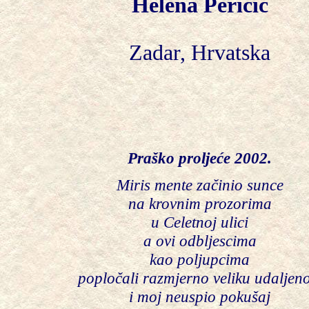
Helena Peričić
Zadar, Hrvatska
Praško proljeće 2002.
Miris mente začinio sunce
na krovnim prozorima
u Celetnoj ulici
a ovi odbljescima
kao poljupcima
popločali razmjerno veliku udaljeno
i moj neuspio pokušaj