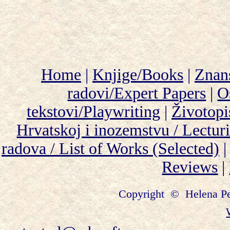
Home
|
Knjige/Books
|
Znans
radovi/Expert Papers
|
O
tekstovi/Playwriting
|
Životopi
Hrvatskoj i inozemstvu / Lectur
radova / List of Works (Selected)
Reviews
|
Copyright © Helena Per